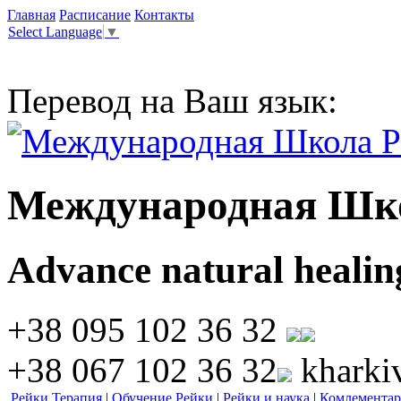
Главная
Расписание
Контакты
Select Language
▼
Перевод на Ваш язык:
Международная Шк
Advance natural healin
+38 095 102 36 32
+38 067 102 36 32
kharki
Рейки Терапия
|
Обучение Рейки
|
Рейки и наука
|
Комлементар