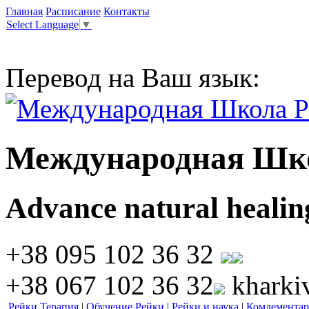
Главная
Расписание
Контакты
Select Language
▼
Перевод на Ваш язык:
Международная Шк
Advance natural healin
+38 095 102 36 32
+38 067 102 36 32
kharki
Рейки Терапия
|
Обучение Рейки
|
Рейки и наука
|
Комлементар