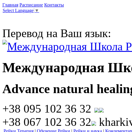
Главная
Расписание
Контакты
Select Language
▼
Перевод на Ваш язык:
Международная Шк
Advance natural healin
+38 095 102 36 32
+38 067 102 36 32
kharki
Рейки Терапия
|
Обучение Рейки
|
Рейки и наука
|
Комлементар